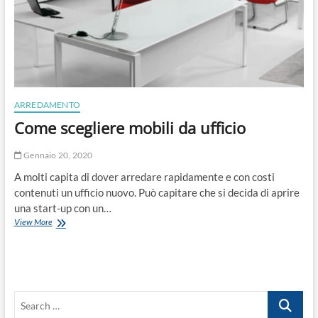
ARREDAMENTO
Come scegliere mobili da ufficio
Gennaio 20, 2020
A molti capita di dover arredare rapidamente e con costi
contenuti un ufficio nuovo. Può capitare che si decida di aprire
una start-up con un…
Come
View More
scegliere
mobili
da
ufficio
Search
…