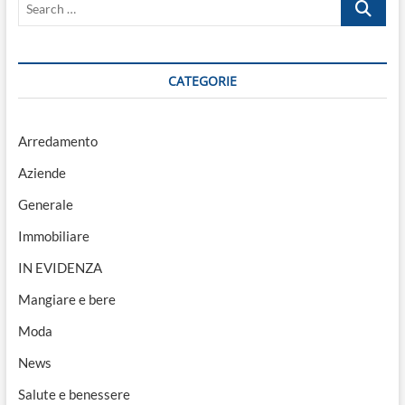
salva
…
vite
umane
CATEGORIE
Arredamento
Aziende
Generale
Immobiliare
IN EVIDENZA
Mangiare e bere
Moda
News
Salute e benessere