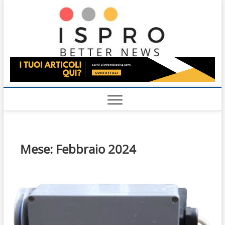
Skip
Ispro
to
BETTER NEWS
content
Mese:
Febbraio 2024