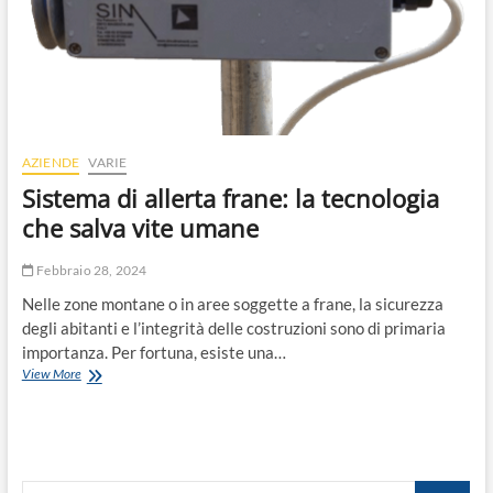
AZIENDE
VARIE
Sistema di allerta frane: la tecnologia
che salva vite umane
Febbraio 28, 2024
Nelle zone montane o in aree soggette a frane, la sicurezza
degli abitanti e l’integrità delle costruzioni sono di primaria
importanza. Per fortuna, esiste una…
Sistema
View More
di
allerta
frane:
la
tecnologia
Search
che