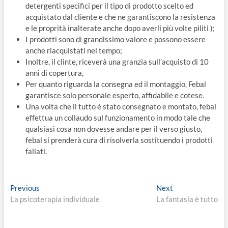
detergenti specifici per il tipo di prodotto scelto ed
acquistato dal cliente e che ne garantiscono la resistenza
e le proprità inalterate anche dopo averli più volte piliti );
I prodotti sono di grandissimo valore e possono essere
anche riacquistati nel tempo;
Inoltre, il clinte, riceverà una granzia sull’acquisto di 10
anni di copertura,
Per quanto riguarda la consegna ed il montaggio, Febal
garantisce solo personale esperto, affidabile e cotese.
Una volta che il tutto è stato consegnato e montato, febal
effettua un collaudo sul funzionamento in modo tale che
qualsiasi cosa non dovesse andare per il verso giusto,
febal si prenderà cura di risolverla sostituendo i prodotti
fallati.
Navigazione
Previous
Next
Previous
Next
post:
post:
La psicoterapia individuale
La fantasia è tutto
articoli