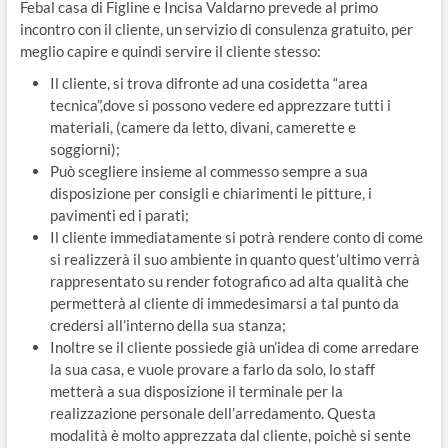
Febal casa di Figline e Incisa Valdarno prevede al primo
incontro con il cliente, un servizio di consulenza gratuito, per
meglio capire e quindi servire il cliente stesso:
Il cliente, si trova difronte ad una cosidetta “area
tecnica”,dove si possono vedere ed apprezzare tutti i
materiali, (camere da letto, divani, camerette e
soggiorni);
Può scegliere insieme al commesso sempre a sua
disposizione per consigli e chiarimenti le pitture, i
pavimenti ed i parati;
Il cliente immediatamente si potrà rendere conto di come
si realizzerà il suo ambiente in quanto quest’ultimo verrà
rappresentato su render fotografico ad alta qualità che
permetterà al cliente di immedesimarsi a tal punto da
credersi all’interno della sua stanza;
Inoltre se il cliente possiede già un’idea di come arredare
la sua casa, e vuole provare a farlo da solo, lo staff
metterà a sua disposizione il terminale per la
realizzazione personale dell’arredamento. Questa
modalità è molto apprezzata dal cliente, poichè si sente