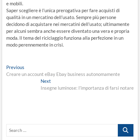
e mobili.
Saper scegliere è l’unica prerogativa per fare acquisti di
qualità in un mercatino dell’usato. Sempre più persone
decidono di acquistare nei mercatini dell’usato; ultimamente
per alcuni sembra anche essere diventato una vera e propria
moda. Il tema del riciclaggio funziona alla perfezione in un
modo perennemente in crisi.
Navigazione
Previous
Previous
post:
Creare un account eBay Ebay business autonomamente
articoli
Next
Next
post:
Insegne luminose: l’importanza di farsi notare
Search
…