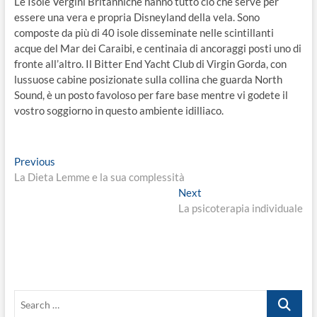
Le Isole Vergini Britanniche hanno tutto ciò che serve per
essere una vera e propria Disneyland della vela. Sono
composte da più di 40 isole disseminate nelle scintillanti
acque del Mar dei Caraibi, e centinaia di ancoraggi posti uno di
fronte all’altro. Il Bitter End Yacht Club di Virgin Gorda, con
lussuose cabine posizionate sulla collina che guarda North
Sound, è un posto favoloso per fare base mentre vi godete il
vostro soggiorno in questo ambiente idilliaco.
Navigazione
Previous
Previous
post:
La Dieta Lemme e la sua complessità
articoli
Next
Next
post:
La psicoterapia individuale
Search
…