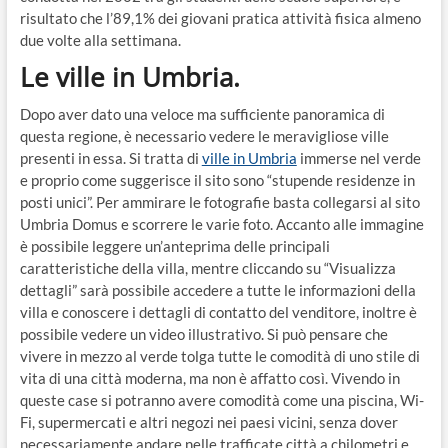
risultato che l’89,1% dei giovani pratica attività fisica almeno
due volte alla settimana.
Le ville in Umbria.
Dopo aver dato una veloce ma sufficiente panoramica di
questa regione, è necessario vedere le meravigliose ville
presenti in essa. Si tratta di
ville in Umbria
immerse nel verde
e proprio come suggerisce il sito sono “stupende residenze in
posti unici”. Per ammirare le fotografie basta collegarsi al sito
Umbria Domus e scorrere le varie foto. Accanto alle immagine
è possibile leggere un’anteprima delle principali
caratteristiche della villa, mentre cliccando su “Visualizza
dettagli” sarà possibile accedere a tutte le informazioni della
villa e conoscere i dettagli di contatto del venditore, inoltre è
possibile vedere un video illustrativo. Si può pensare che
vivere in mezzo al verde tolga tutte le comodità di uno stile di
vita di una città moderna, ma non è affatto così. Vivendo in
queste case si potranno avere comodità come una piscina, Wi-
Fi, supermercati e altri negozi nei paesi vicini, senza dover
necessariamente andare nelle trafficate città a chilometri e